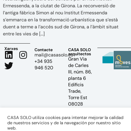
Ermessenda, a la ciutat de Girona. La reconversió de
l’antiga fàbrica Simon al nou Institut Ermessenda
s’emmarca en la transformació urbanística que s’està
duent a terme a l’accés sud de Girona, a l’àmbit situat
entre les vies de […]
Xarxes
Contacte
CASA SOLO
arquitectos
mail@casasolo.es
Gran Via
+34 935
de Carles
946 520
III, núm. 86,
planta 6
Edificis
Trade,
Torre Est
08028
Barcelona
CASA SOLO utiliza cookies para intentar mejorar la calidad
de nuestros servicios y de la navegación por nuestro sitio
Política de Privacitat
web.