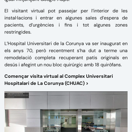
El visitant virtual pot passejar per l’interior de les
instal·lacions i entrar en algunes sales d’espera de
pacients, d’urgències i fins i tot algunes zones
restringides.
L’Hospital Universitari de la Corunya va ser inaugurat en
els anys 70, però recentment s’ha dut a terme una
remodelació completa recuperant patis originals en
desús i afegint un nou bloc quirúrgic amb 18
quiròfans
.
Començar visita virtual al Complex Universitari
Hospitalari de La Corunya (CHUAC) >