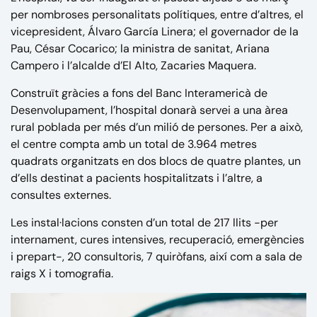
per nombroses personalitats polítiques, entre d’altres, el
vicepresident, Álvaro García Linera; el governador de la
Pau, César Cocarico; la ministra de sanitat, Ariana
Campero i l’alcalde d’El Alto, Zacaries Maquera.
Construït gràcies a fons del Banc Interamericà de
Desenvolupament, l’hospital donarà servei a una àrea
rural poblada per més d’un milió de persones. Per a això,
el centre compta amb un total de 3.964 metres
quadrats organitzats en dos blocs de quatre plantes, un
d’ells destinat a pacients hospitalitzats i l’altre, a
consultes externes.
Les instal·lacions consten d’un total de 217 llits -per
internament, cures intensives, recuperació, emergències
i prepart-, 20 consultoris, 7 quiròfans, així com a sala de
raigs X i tomografia.