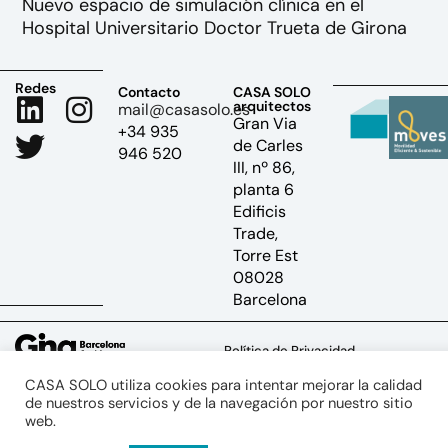
Nuevo espacio de simulación clínica en el
Hospital Universitario Doctor Trueta de Girona
Redes
Contacto
CASA SOLO
arquitectos
mail@casasolo.es
Gran Via
+34 935
de Carles
946 520
III, nº 86,
planta 6
Edificis
Trade,
Torre Est
08028
Barcelona
Política de Privacidad
Política de Cookies
CASA SOLO utiliza cookies para intentar mejorar la calidad
Aviso Legal
de nuestros servicios y de la navegación por nuestro sitio
web.