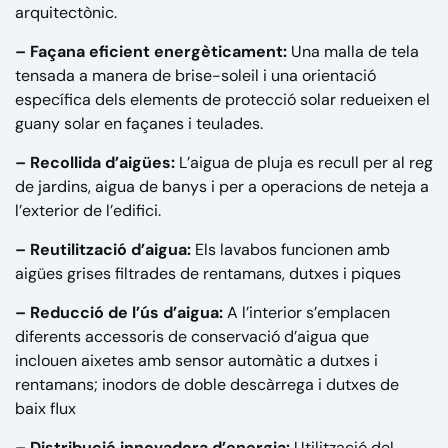
arquitectònic.
– Façana eficient energèticament:
Una malla de tela
tensada a manera de brise-soleil i una orientació
específica dels elements de protecció solar redueixen el
guany solar en façanes i teulades.
– Recollida d’aigües:
L’aigua de pluja es recull per al reg
de jardins, aigua de banys i per a operacions de neteja a
l’exterior de l’edifici.
– Reutilització d’aigua:
Els lavabos funcionen amb
aigües grises filtrades de rentamans, dutxes i piques
– Reducció de l’ús d’aigua:
A l’interior s’emplacen
diferents accessoris de conservació d’aigua que
inclouen aixetes amb sensor automàtic a dutxes i
rentamans; inodors de doble descàrrega i dutxes de
baix flux
– Distribució innovadora d’energia:
Utilització del