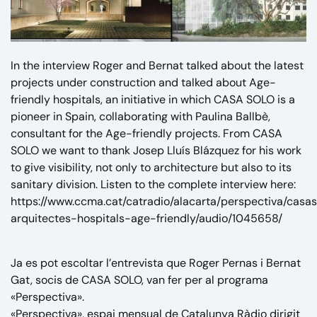
In the interview Roger and Bernat talked about the latest
projects under construction and talked about Age-
friendly hospitals, an initiative in which CASA SOLO is a
pioneer in Spain, collaborating with Paulina Ballbè,
consultant for the Age-friendly projects. From CASA
SOLO we want to thank Josep Lluís Blázquez for his work
to give visibility, not only to architecture but also to its
sanitary division. Listen to the complete interview here:
https://www.ccma.cat/catradio/alacarta/perspectiva/casa
arquitectes-hospitals-age-friendly/audio/1045658/
Ja es pot escoltar l’entrevista que Roger Pernas i Bernat
Gat, socis de CASA SOLO, van fer per al programa
«Perspectiva».
«Perspectiva», espai mensual de Catalunya Ràdio dirigit